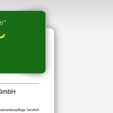
ALEAS GmbH
 da-
uskrankenpflege herzlich