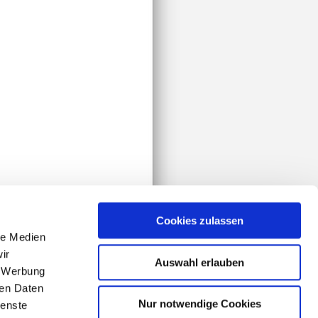
Cookies zulassen
le Medien
ir
Auswahl erlauben
, Werbung
ren Daten
Login
Nur notwendige Cookies
ienste