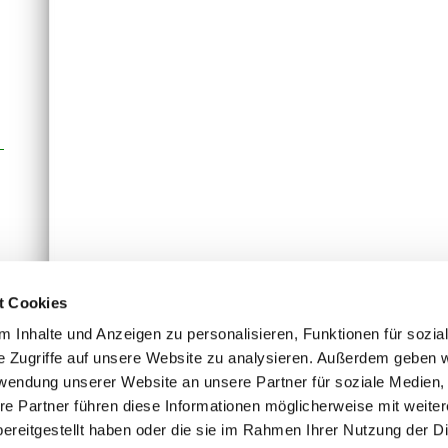
t Cookies
 Inhalte und Anzeigen zu personalisieren, Funktionen für sozia
e Zugriffe auf unsere Website zu analysieren. Außerdem geben w
rwendung unserer Website an unsere Partner für soziale Medien
re Partner führen diese Informationen möglicherweise mit weite
Druckversion
|
Sitemap
ereitgestellt haben oder die sie im Rahmen Ihrer Nutzung der D
© CALEAS GmbH | Nickerner Platz 2 | 01257 Dresden