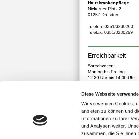
Hauskrankenpflege
Nickerner Platz 2
01257 Dresden
Telefon: 0351/3230260
Telefax: 0351/3230259
Erreichbarkeit
Sprechzeiten:
Montag bis Freitag:
12:30 Uhr bis 14:00
Uhr
persönlich
Diese Webseite verwende
In besonderen Fällen:
24 Stunden telefonisch
Wir verwenden Cookies, um
0351/3230260
anbieten zu können und di
Informationen zu Ihrer Ve
und Analysen weiter. Unse
zusammen, die Sie ihnen b