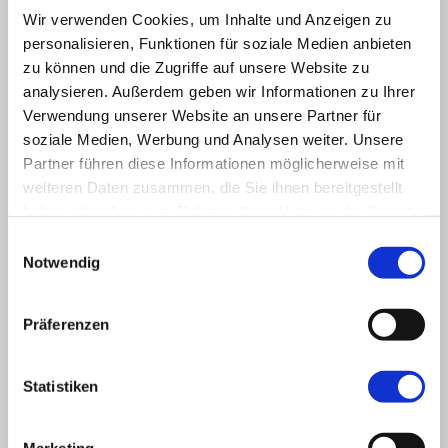
Wir verwenden Cookies, um Inhalte und Anzeigen zu
Unser Team ist nicht nur fachlich kompetent, sondern auch
personalisieren, Funktionen für soziale Medien anbieten
einfühlsam. So können wir Ihnen in der Kranken- und Altenpflege
unterstützend beiseite stehen und unsere Patienten rundum versorgen.
zu können und die Zugriffe auf unsere Website zu
Nach kurzer Zeit werden wir Ihnen als externe Hilfe nicht mehr
analysieren. Außerdem geben wir Informationen zu Ihrer
auffallen, sondern Sie werden uns als ganz selbstverständlich
wahrnehmen.
Verwendung unserer Website an unsere Partner für
soziale Medien, Werbung und Analysen weiter. Unsere
Rufen Sie uns mit der Gewissheit an, dass wir Ihnen helfen und Sie
Partner führen diese Informationen möglicherweise mit
entlasten können.
weiteren Daten zusammen, die Sie ihnen bereitgestellt
haben oder die sie im Rahmen Ihrer Nutzung der Dienste
Wir haben eine Zulassung und einen Versorgungsvertrag mit allen
Kranken- und Pflegekassen und können somit für all unsere Kunden
gesammelt haben.
Einwilligungsauswahl
etwas tun.
Notwendig
Präferenzen
Träger:
CALEAS GmbH
Nickerner Platz 2
Statistiken
01257 Dresden
Marketing