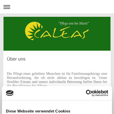
Über uns
Die Pflege eines geliebten Menschen ist für Familienangehörige eine
Herausforderung, die oft nicht alleine zu bewältigen ist. Unser
flexibler Einsatz und unsere individuelle Betreuung helfen Ihnen bei
der Bewältigung des Alltags.
Wir wissen, dass es oft eine Überwindung ist, einen fremden
Menschen um Hilfe zu bitten. Doch zögern Sie nicht, wir
unterstützen Sie gerne und sind jederzeit - ob Tag oder Nacht -
bereit, den Hörer abzunehmen und Ihnen zu helfen.
Diese Webseite verwendet Cookies