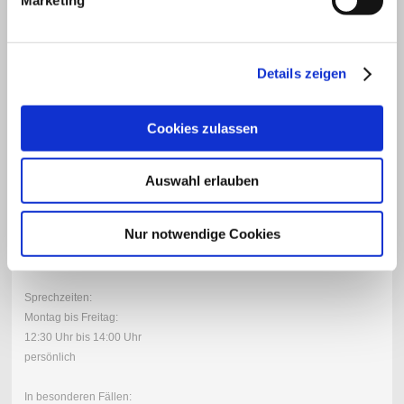
Telefon: 0351/3230260
Telefax: 0351/3230259
E-Mail: service@caleas.de
Details zeigen
CALEAS Hauskrankenpflege
Nickerner Platz 2
01257 Dresden
Cookies zulassen
Telefon: 0351/3230260
Telefax: 0351/3230259
Auswahl erlauben
Nur notwendige Cookies
Erreichbarkeit
Sprechzeiten:
Montag bis Freitag:
12:30 Uhr bis 14:00
Uhr
persönlich
In besonderen Fällen: