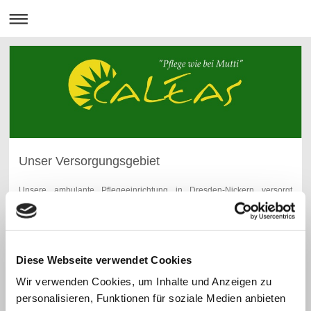
Unser Versorgungsgebiet
Unsere ambulante Pflegeeinrichtung in Dresden-Nickern versorgt
Patienten in
Dresden-Nickern
Dresden-Lockwitz
Dresden-Kauscha
Dresden-Goppeln
Diese Webseite verwendet Cookies
Dresden-Niedersedlitz
Dresden-Prohlis
Wir verwenden Cookies, um Inhalte und Anzeigen zu
Dresden-Leuben
personalisieren, Funktionen für soziale Medien anbieten
Dresden-Laubegast