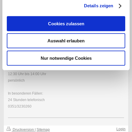
01257 Dresden
Details zeigen
Telefon: 0351/3230260
Telefax: 0351/3230259
Cookies zulassen
Auswahl erlauben
Erreichbarkeit
Nur notwendige Cookies
Sprechzeiten:
Montag bis Freitag:
12:30 Uhr bis 14:00
Uhr
persönlich
In besonderen Fällen:
24 Stunden telefonisch
0351/3230260
Login
Druckversion
|
Sitemap