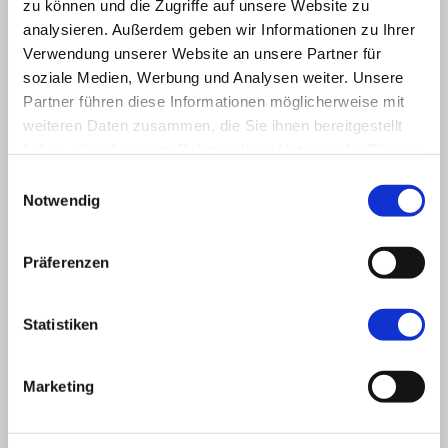
Dresden-Kleinzschachwitz
zu können und die Zugriffe auf unsere Website zu
und auch möglich
analysieren. Außerdem geben wir Informationen zu Ihrer
Radebeul-West/ Ost
Radebeul-Kötzschenbroda Oberort
Verwendung unserer Website an unsere Partner für
Radebeul-Lindenau
soziale Medien, Werbung und Analysen weiter. Unsere
Sie können sich während unserer Sprechzeiten jederzeit
Partner führen diese Informationen möglicherweise mit
informieren, ob Ihre Häuslichkeit in unserem
weiteren Daten zusammen, die Sie ihnen bereitgestellt
Versorgungsgebiet liegt.
haben oder die sie im Rahmen Ihrer Nutzung der Dienste
gesammelt haben.
Einwilligungsauswahl
Notwendig
Träger:
CALEAS GmbH
Nickerner Platz 2
Präferenzen
01257 Dresden
Statistiken
Telefon: 0351/3230260
Telefax: 0351/3230259
E-Mail: service@caleas.de
Marketing
CALEAS Hauskrankenpflege
Nickerner Platz 2